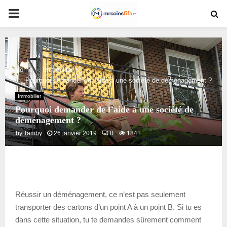
PRIMARY
MENU
Home
Immobilier
Pourquoi demander de l’aide à une société de déménagement ?
Immobilier
Pourquoi demander de l’aide à une société de
déménagement ?
by
Tamby
26 janvier 2019
0
1841
Réussir un déménagement, ce n’est pas seulement
transporter des cartons d’un point A à un point B. Si tu es
dans cette situation, tu te demandes sûrement comment